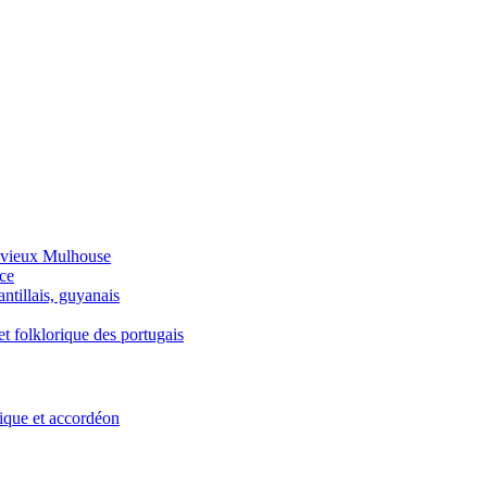
 vieux Mulhouse
ce
ntillais, guyanais
et folklorique des portugais
ique et accordéon