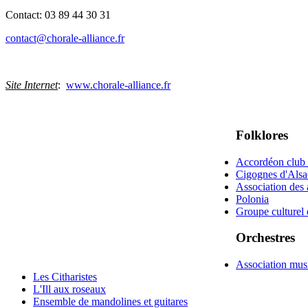
Contact: 03 89 44 30 31
contact@chorale-alliance.fr
Site Internet
:
www.chorale-alliance.fr
Folklores
Accordéon club
Cigognes d'Alsa
Association des a
Polonia
Groupe culturel 
Orchestres
Association mus
Les Citharistes
L'Ill aux roseaux
Ensemble de mandolines et guitares