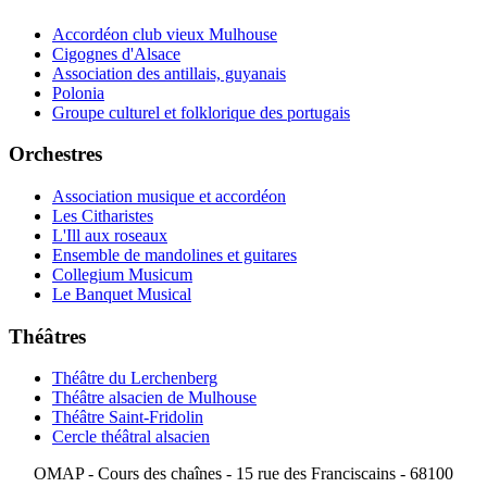
Accordéon club vieux Mulhouse
Cigognes d'Alsace
Association des antillais, guyanais
Polonia
Groupe culturel et folklorique des portugais
Orchestres
Association musique et accordéon
Les Citharistes
L'Ill aux roseaux
Ensemble de mandolines et guitares
Collegium Musicum
Le Banquet Musical
Théâtres
Théâtre du Lerchenberg
Théâtre alsacien de Mulhouse
Théâtre Saint-Fridolin
Cercle théâtral alsacien
OMAP - Cours des chaînes - 15 rue des Franciscains - 68100